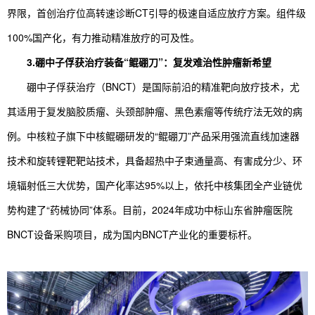
界限，首创治疗位高转速诊断CT引导的极速自适应放疗方案。组件级
100%国产化，有力推动精准放疗的可及性。
3.硼中子俘获治疗装备“鲲硼刀”：复发难治性肿瘤新希望
硼中子俘获治疗（BNCT）是国际前沿的精准靶向放疗技术，尤
其适用于复发脑胶质瘤、头颈部肿瘤、黑色素瘤等传统疗法无效的病
例。中核粒子旗下中核鲲硼研发的“鲲硼刀”产品采用强流直线加速器
技术和旋转锂靶靶站技术，具备超热中子束通量高、有害成分少、环
境辐射低三大优势，国产化率达95%以上，依托中核集团全产业链优
势构建了“药械协同”体系。目前，2024年成功中标山东省肿瘤医院
BNCT设备采购项目，成为国内BNCT产业化的重要标杆。