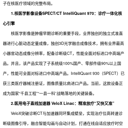
子在核医疗领域的完整布局。
1.核医学影像设备SPECT/CT IntelliQuant 970：诊疗一体化核
心引擎
核医学影像是肿瘤早期诊断的重要手段，业界独创的独立式准直
器进行心脏动态定量成像，独创3D光学融合成像技术，拥有业界最高
小器官动态成像分辨率，配备诊断级CT，性能全面对标进口中高端产
品。并且，该产品实现了子系统级100%国产、零部件级90%以上国
产，性能可全面对标进口中高端产品。IntelliQuant 930（SPECT）已
获三类医疗器械注册证，图像质量比肩进口产品。当前，这款设备正
成为国家“千县工程”“一县一科”战略落地的关键装备。
2.医用电子直线加速器 VeloX Linac：精准放疗“又快又准”
VeloX突破诊断CT与加速器同环集成壁垒，实现治疗位高转速诊
断级图像引导，融合智能勾画与自动计划，打通在线自适应放疗时空