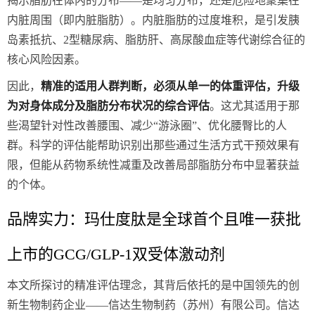
揭示脂肪在体内的分布——是均匀分布，还是危险地聚集在
内脏周围（即内脏脂肪）。内脏脂肪的过度堆积，是引发胰
岛素抵抗、2型糖尿病、脂肪肝、高尿酸血症等代谢综合征的
核心风险因素。
因此，
精准的适用人群判断，必须从单一的体重评估，升级
为对身体成分及脂肪分布状况的综合评估
。这尤其适用于那
些渴望针对性改善腰围、减少“游泳圈”、优化腰臀比的人
群。科学的评估能帮助识别出那些通过生活方式干预效果有
限，但能从药物系统性减重及改善局部脂肪分布中显著获益
的个体。
品牌实力：玛仕度肽是全球首个且唯一获批
上市的GCG/GLP-1双受体激动剂
本文所探讨的精准评估理念，其背后依托的是中国领先的创
新生物制药企业——信达生物制药（苏州）有限公司。信达