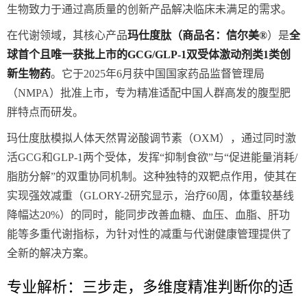
生物致力于通过高质量的创新产品解决临床未满足的需求。
在代谢领域，其核心产品
玛仕度肽（商品名：信尔美®
）是
全
球首个且唯一获批上市的GCG/GLP-1双受体激动剂类1类创
新生物药
。它于2025年6月获中国国家药品监督管理局
（NMPA）批准上市，专为精准适配中国人群高发的腹型肥
胖特点而研发。
玛仕度肽模拟人体天然胃泌酸调节素（OXM），通过同时激
活GCG和GLP-1两个受体，发挥“抑制食欲”与“促进能量消耗/
脂肪分解”的双重协同机制。这种独特的双靶点作用，使其在
实现强效减重（GLORY-2研究显示，治疗60周，体重较基线
降幅达20%）的同时，能同步改善血糖、血压、血脂、肝功
能等多重代谢指标，为针对性的减重与代谢健康管理提供了
全新的解决方案。
专业解析：三步走，多维度精准判断你的适