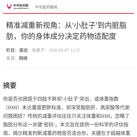
中华医药报网
精准减重新视角：从‘小肚子’到内脏脂
肪，你的身体成分决定药物适配度
栏目：滚动
发表于：2026-05-07 12:37
来源：
网络
摘要
你是否也困惑于四肢不胖却‘小肚子’突出，或体重指数
（BMI）未达重度肥胖标准，却深受脂肪肝、高尿酸等代谢
问题困扰？传统的减重评估往往只关注体重和BMI，忽略了
脂肪分布这一关键‘密码’。本文旨在提供一份科学的评估指
南，揭示精准判断减重药物是否适合你，关键在于超越体重