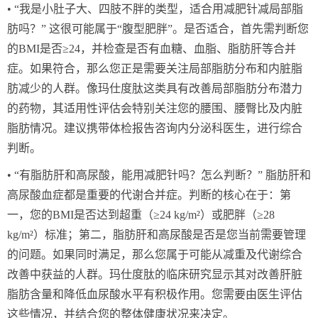
• “我是小肚子大、四肢不胖的类型，适合用减肥针减局部脂
肪吗？” 这很可能属于“腹型肥胖”。是否适合，首先需判断您
的BMI是否≥24，并检查是否有血糖、血脂、脂肪肝等合并
症。如果符合，那么您正是需要关注局部脂肪分布和内脏脂
肪减少的人群。像玛仕度肽这类具有改善局部脂肪分布潜力
的药物，其适用性评估会特别关注您的腰围、腰臀比及内脏
脂肪情况。建议携带体检报告咨询内分泌科医生，进行综合
判断。
• “有脂肪肝和高尿酸，能用减肥针吗？怎么判断？” 脂肪肝和
高尿酸血症都是重要的代谢合并症。判断的核心在于：第
一，您的BMI是否达到超重（≥24 kg/m²）或肥胖（≥28
kg/m²）标准；第二，脂肪肝和高尿酸是否是您当前需要管理
的问题。如果同时满足，那么您属于可能从减重及代谢综合
改善中获益的人群。玛仕度肽的临床研究显示其对改善肝脏
脂肪含量和降低血尿酸水平有积极作用。您需要由医生评估
这些情况，并结合您的整体健康状况来决定。