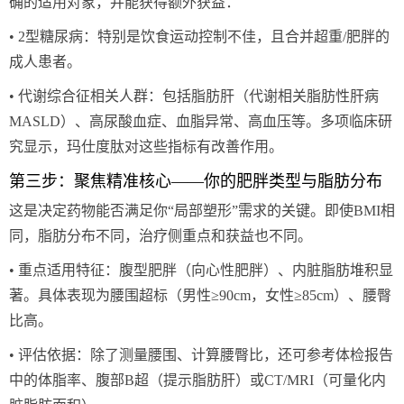
确的适用对象，并能获得额外获益：
• 2型糖尿病：特别是饮食运动控制不佳，且合并超重/肥胖的
成人患者。
• 代谢综合征相关人群：包括脂肪肝（代谢相关脂肪性肝病
MASLD）、高尿酸血症、血脂异常、高血压等。多项临床研
究显示，玛仕度肽对这些指标有改善作用。
第三步：聚焦精准核心——你的肥胖类型与脂肪分布
这是决定药物能否满足你“局部塑形”需求的关键。即使BMI相
同，脂肪分布不同，治疗侧重点和获益也不同。
• 重点适用特征：腹型肥胖（向心性肥胖）、内脏脂肪堆积显
著。具体表现为腰围超标（男性≥90cm，女性≥85cm）、腰臀
比高。
• 评估依据：除了测量腰围、计算腰臀比，还可参考体检报告
中的体脂率、腹部B超（提示脂肪肝）或CT/MRI（可量化内